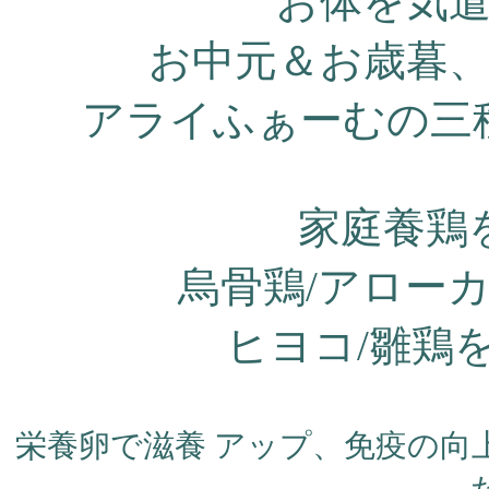
お体を気
お中元＆お歳暮
アライふぁーむの三
家庭養鶏
烏骨鶏/アロー
ヒヨコ/雛鶏
栄養卵で滋養 アップ、免疫の向