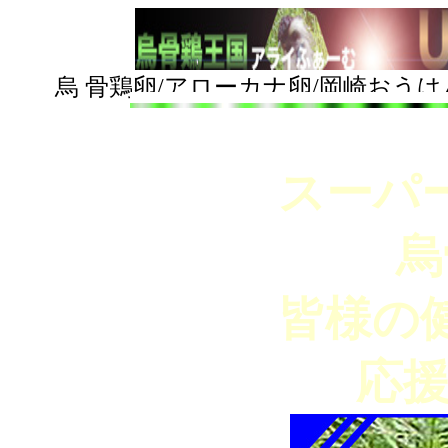
烏 骨鶏卵/
アローカナ卵/岡崎おうは
スーパ
烏
皆様の
応