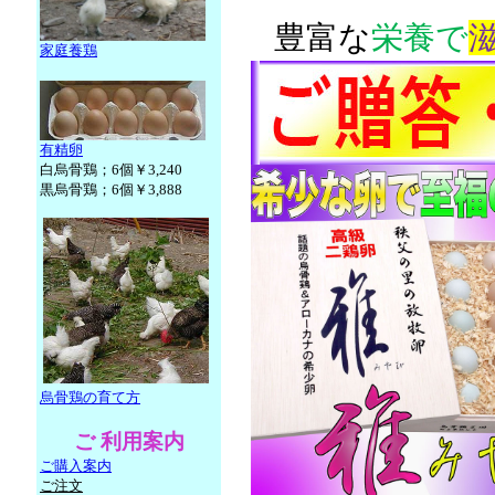
豊富な
栄養で
滋
家庭養鶏
有精卵
白烏骨鶏；6個￥3,240
黒烏骨鶏
；6個￥3,888
烏骨鶏の育て方
ご 利用案内
ご購入案内
ご
注文