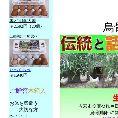
黒どり卵/大地
烏
￥2,592円（20個）
三種鶏卵！味 比べ
たべくらべ
￥1,940円
ご贈答
木箱入
お体を気遣う
大切な方
へ・・・