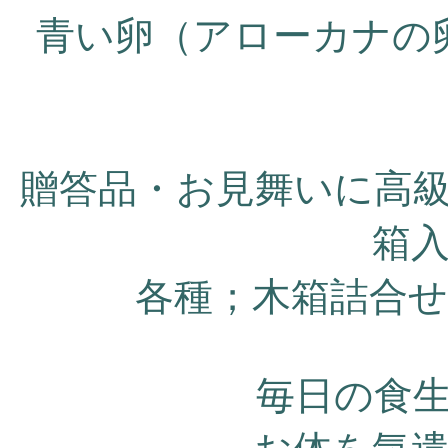
青い卵（アローカナの
贈答品・お見舞いに高級
箱
各種；木箱詰合
毎日の食