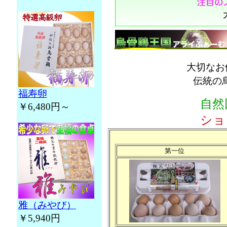
大切なお
伝統の
福寿卵
自然
￥6,480円～
ショ
第一位
雅（みやび）
￥5,940円