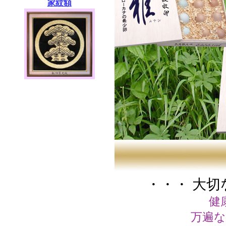
家紋額
・・・ 大
健
万遍