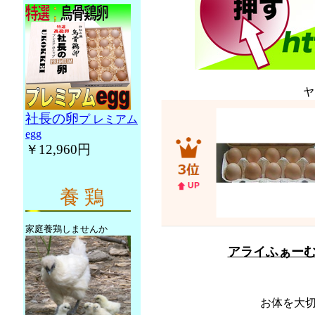
ヤ
社長の卵
プ レミアム
egg
￥12,960円
養 鶏
家庭養鶏しませんか
アライふぁー
お体を大切