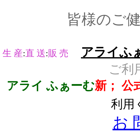
皆様のご
アライふ
生 産
:
直 送
:
販 売
ご利
アライ ふぁーむ
新； 公
利用
お 