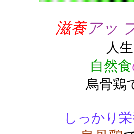
滋養
アッ 
人生
自然食
烏骨鶏
しっかり栄