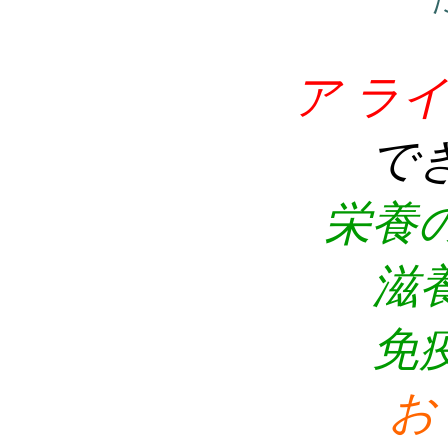
ア ラ
で
栄養
滋
免
お