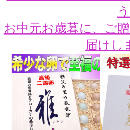
う
お中元お歳暮に、ご贈
届けし