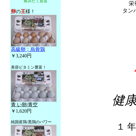
産みたて直送
栄
タン
卵
の
王
様！
高級卵；烏骨鶏
￥3,240円
美容ビタミン豊富！
健
青 い卵/青空
￥1,620円
純国産鶏/黒鶏のパワー
１ 