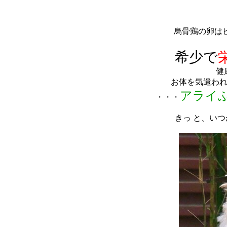
烏骨鶏の
卵は
希少で
健
お体を気遣わ
アライ
・・・
きっ と、いつ