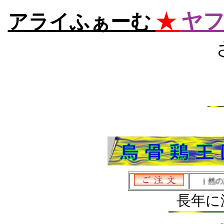
ヤフ
アライふぁーむ
★
 で
大 切なお体の 健康
を考える方へ
自 然の恵み を お届け
長年に