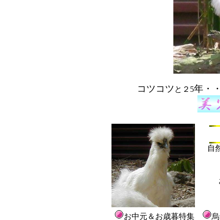
コツコツ
年・
と２5
自
お中元＆お歳暮特集