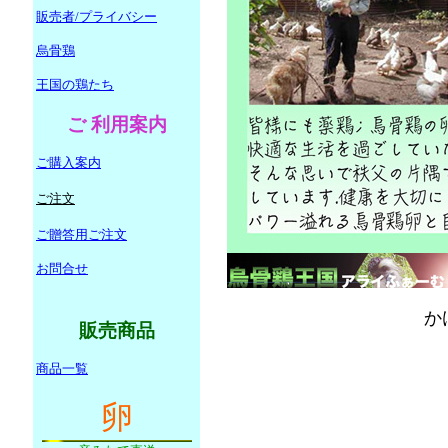
販売者/プライバシー
烏骨鶏
王国の鶏たち
ご 利用案内
ご購入案内
ご
注文
ご
贈答用ご注文
お問合せ
か
販売商品
商品一覧
卵