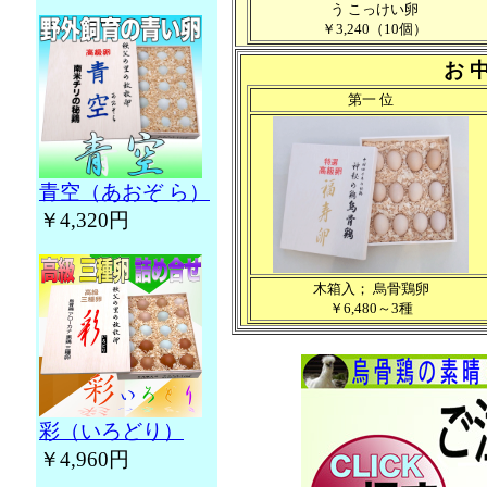
う こっけい卵
￥3,240（10個）
お 
第一 位
青空（あおぞ ら）
￥4,320円
木箱入； 烏骨鶏卵
￥6,480～3種
彩（いろどり）
￥4,960円