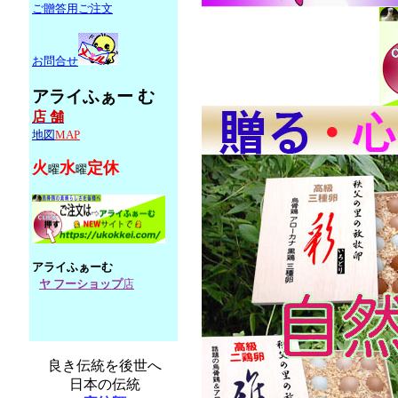
ご
贈答用ご注文
お問合せ
アライふぁー む
店 舗
地図
MAP
火
水
定休
曜
曜
アライふぁーむ
ヤ フーショップ
店
良き伝統を後世へ
日本の伝統