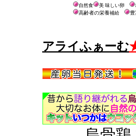
自然食
美 味しい卵
高齢者の栄養
豊
補給
アライふぁーむ
烏骨鶏