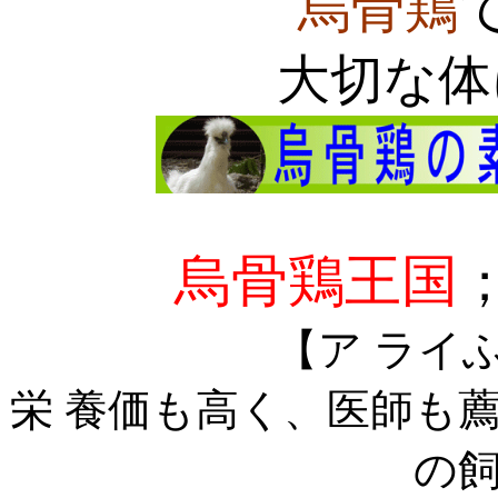
烏骨鶏
大切な体
烏骨鶏王国
【ア ライ
栄 養価も高く、医師も
の